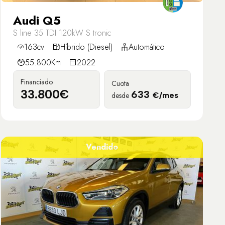
Audi Q5
S line 35 TDI 120kW S tronic
163cv
Híbrido (Diesel)
Automático
55.800Km
2022
Financiado
Cuota
33.800€
633
desde
€/mes
Vendido