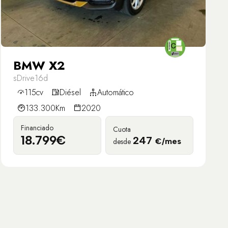
BMW X2
sDrive16d
115cv
Diésel
Automático
133.300Km
2020
Financiado
Cuota
18.799€
247
desde
€/mes