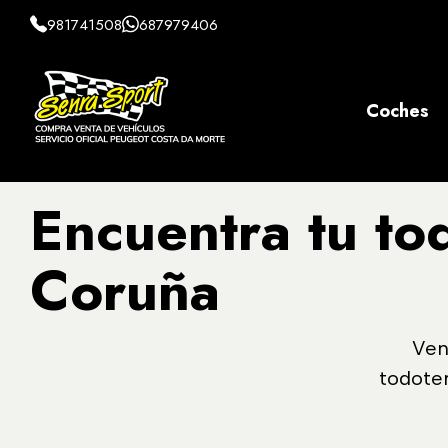
981741508
687979406
Coches
Encuentra tu to
Coruña
Ven
todote