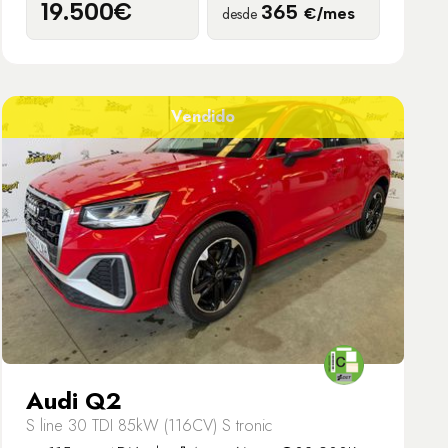
19.500€
365
desde
€/mes
Vendido
Audi Q2
S line 30 TDI 85kW (116CV) S tronic