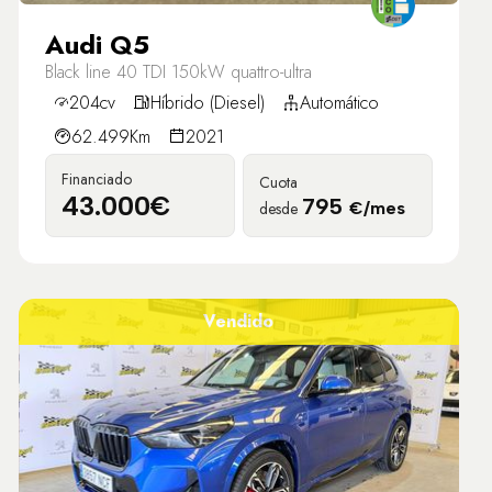
Audi Q5
Black line 40 TDI 150kW quattro-ultra
204cv
Híbrido (Diesel)
Automático
62.499Km
2021
Financiado
Cuota
43.000€
795
desde
€/mes
Vendido