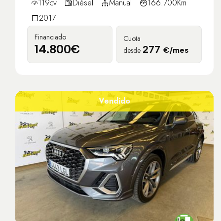
119cv
Diésel
Manual
166.700Km
2017
Financiado
Cuota
14.800€
277
desde
€/mes
Vendido