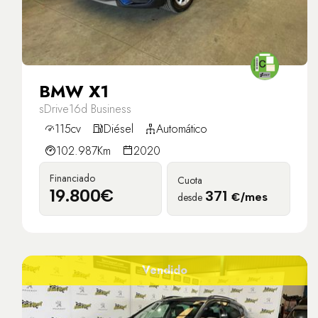
BMW X1
sDrive16d Business
115cv
Diésel
Automático
102.987Km
2020
Financiado
Cuota
19.800€
371
desde
€/mes
Vendido