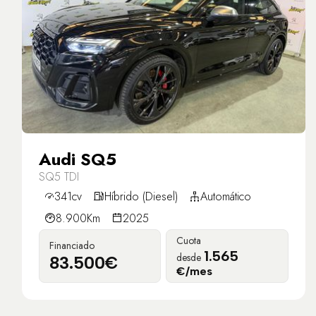
Audi SQ5
SQ5 TDI
341cv
Híbrido (Diesel)
Automático
8.900Km
2025
Cuota
Financiado
1.565
desde
83.500€
€/mes