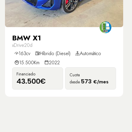
BMW X1
xDrive20d
163cv
Híbrido (Diesel)
Automático
15.500Km
2022
Financiado
Cuota
43.500€
573
desde
€/mes