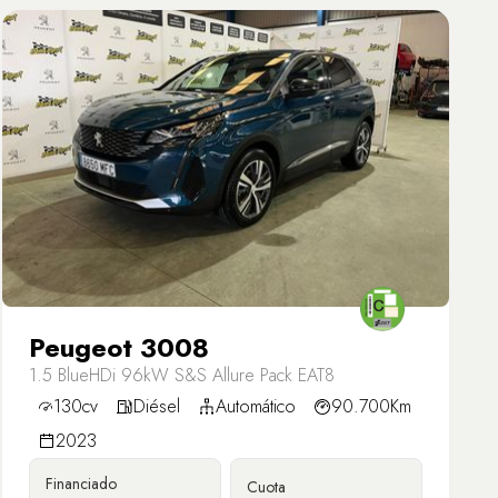
Peugeot 3008
1.5 BlueHDi 96kW S&S Allure Pack EAT8
130cv
Diésel
Automático
90.700Km
2023
Financiado
Cuota