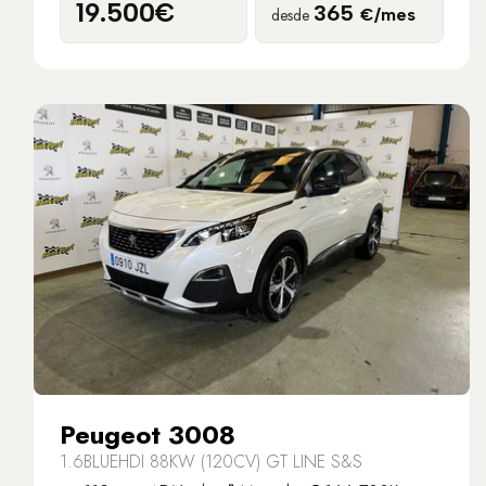
19.500€
365
desde
€/mes
Peugeot 3008
1.6BLUEHDI 88KW (120CV) GT LINE S&S