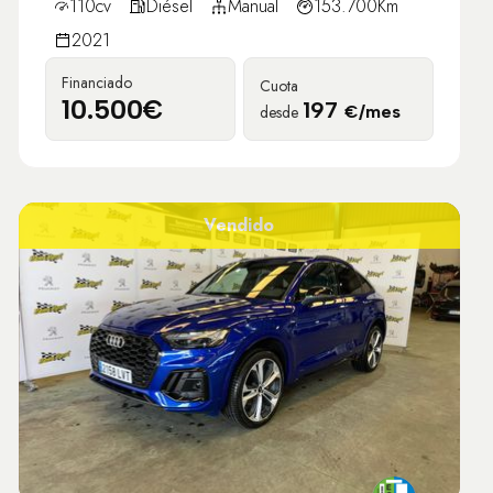
110cv
Diésel
Manual
153.700Km
2021
Financiado
Cuota
10.500€
197
desde
€/mes
Vendido