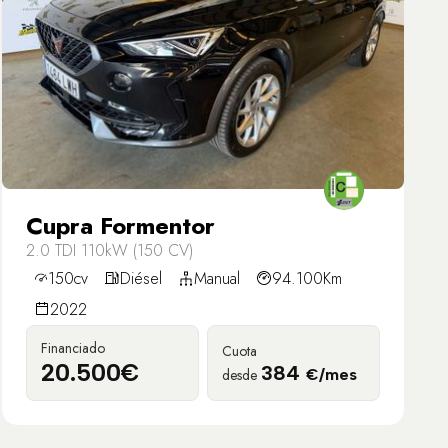
Cupra Formentor
2.0 TDI 110kW (150 CV)
150cv
Diésel
Manual
94.100Km
2022
Financiado
Cuota
20.500€
384
desde
€/mes