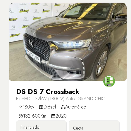
DS DS 7 Crossback
BlueHDi 132kW (180CV) Auto. GRAND CHIC
180cv
Diésel
Automático
132.600Km
2020
Financiado
Cuota