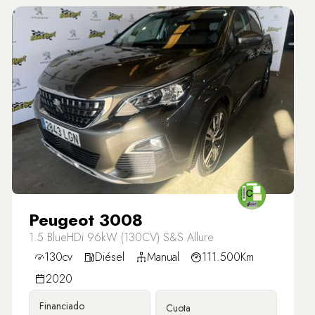
Peugeot 3008
1.5 BlueHDi 96kW (130CV) S&S Allure
130cv
Diésel
Manual
111.500Km
2020
Financiado
Cuota