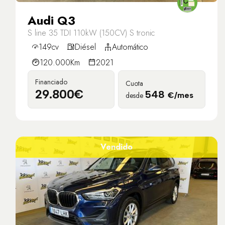
Audi Q3
S line 35 TDI 110kW (150CV) S tronic
149cv
Diésel
Automático
120.000Km
2021
Financiado
Cuota
29.800€
548
desde
€/mes
Vendido