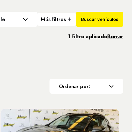
le
Más filtros
Buscar vehículos
1 filtro aplicado
Borrar
Ordenar por: