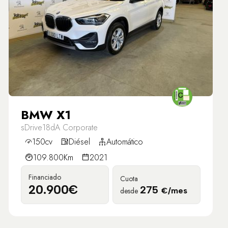
BMW X1
sDrive18dA Corporate
150cv
Diésel
Automático
109.800Km
2021
Financiado
Cuota
20.900€
275
desde
€/mes