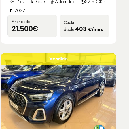
115cv
Diésel
Automático
82.900Km
2022
Financiado
Cuota
21.500€
403
desde
€/mes
Vendido