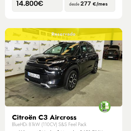
14.800€
277
desde
€/mes
Reservado
Citroën C3 Aircross
BlueHDi 81kW (110CV) S&S Feel Pack