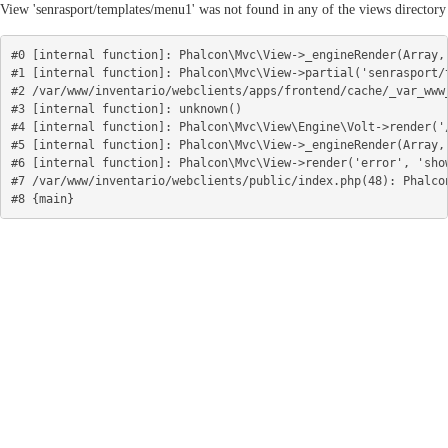
View 'senrasport/templates/menu1' was not found in any of the views directory
#0 [internal function]: Phalcon\Mvc\View->_engineRender(Array, 
#1 [internal function]: Phalcon\Mvc\View->partial('senrasport/t
#2 /var/www/inventario/webclients/apps/frontend/cache/_var_www
#3 [internal function]: unknown()

#4 [internal function]: Phalcon\Mvc\View\Engine\Volt->render('/
#5 [internal function]: Phalcon\Mvc\View->_engineRender(Array, 
#6 [internal function]: Phalcon\Mvc\View->render('error', 'show
#7 /var/www/inventario/webclients/public/index.php(48): Phalcon
#8 {main}