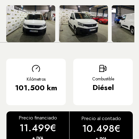
Combustible
Kilómetros
Diésel
101.500 km
Precio financiado
Precio al contado
11.499€
10.498€
+ IVA
+ IVA