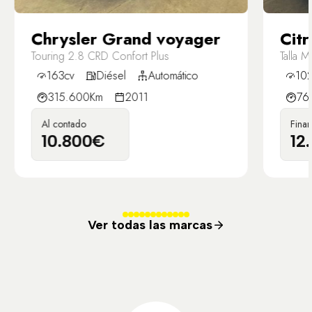
Chrysler Grand voyager
Citr
Touring 2.8 CRD Confort Plus
Talla 
163cv
Diésel
Automático
102
315.600Km
2011
76
Al contado
Fina
10.800€
12
Ver todas las marcas