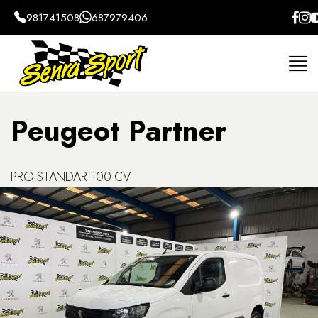
981741508
687979406
Home
Coches
Peugeot
Partner
Furgone
Peugeot Partner
PRO STANDAR 100 CV