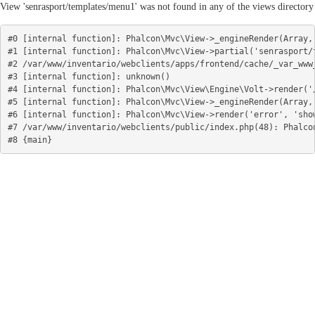
View 'senrasport/templates/menu1' was not found in any of the views directory
#0 [internal function]: Phalcon\Mvc\View->_engineRender(Array, 
#1 [internal function]: Phalcon\Mvc\View->partial('senrasport/t
#2 /var/www/inventario/webclients/apps/frontend/cache/_var_www
#3 [internal function]: unknown()

#4 [internal function]: Phalcon\Mvc\View\Engine\Volt->render('/
#5 [internal function]: Phalcon\Mvc\View->_engineRender(Array, 
#6 [internal function]: Phalcon\Mvc\View->render('error', 'show
#7 /var/www/inventario/webclients/public/index.php(48): Phalcon
#8 {main}