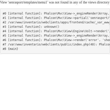
View 'senrasport/templates/menu1' was not found in any of the views directory
#0 [internal function]: Phalcon\Mvc\View->_engineRender(Array, 
#1 [internal function]: Phalcon\Mvc\View->partial('senrasport/t
#2 /var/www/inventario/webclients/apps/frontend/cache/_var_www
#3 [internal function]: unknown()

#4 [internal function]: Phalcon\Mvc\View\Engine\Volt->render('/
#5 [internal function]: Phalcon\Mvc\View->_engineRender(Array, 
#6 [internal function]: Phalcon\Mvc\View->render('error', 'show
#7 /var/www/inventario/webclients/public/index.php(48): Phalcon
#8 {main}