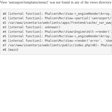
View 'senrasport/templates/menu1' was not found in any of the views directory
#0 [internal function]: Phalcon\Mvc\View->_engineRender(Array, 
#1 [internal function]: Phalcon\Mvc\View->partial('senrasport/t
#2 /var/www/inventario/webclients/apps/frontend/cache/_var_www
#3 [internal function]: unknown()

#4 [internal function]: Phalcon\Mvc\View\Engine\Volt->render('/
#5 [internal function]: Phalcon\Mvc\View->_engineRender(Array, 
#6 [internal function]: Phalcon\Mvc\View->render('error', 'show
#7 /var/www/inventario/webclients/public/index.php(48): Phalcon
#8 {main}